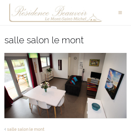
Aller
au
contenu
salle salon le mont
salle salon le mont