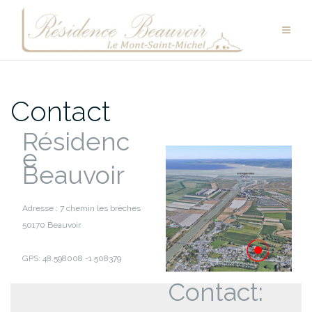
Aller
au
contenu
Contact
Résidenc
e
Beauvoir
Adresse : 7 chemin les brèches
50170 Beauvoir
GPS: 48.598008 -1.508379
Contact: