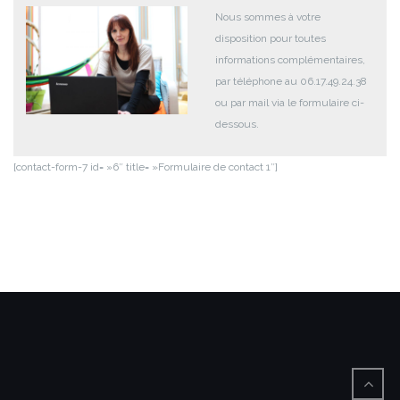
Nous sommes à votre
disposition pour toutes
informations complémentaires,
par téléphone au 06.17.49.24.38
ou par mail via le formulaire ci-
dessous.
[contact-form-7 id= »6″ title= »Formulaire de contact 1″]