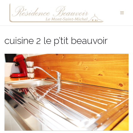
Aller
au
contenu
cuisine 2 le p’tit beauvoir